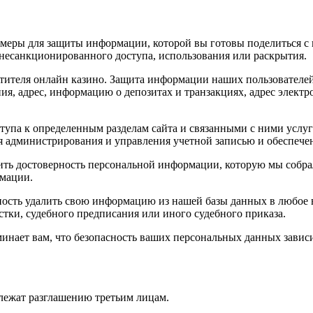
меры для защиты информации, которой вы готовы поделиться с
несанкционированного доступа, использования или раскрытия.
тителя онлайн казино. Защита информации наших пользователей
ния, адрес, информацию о депозитах и транзакциях, адрес элек
упа к определенным разделам сайта и связанными с ними усл
для администрирования и управления учетной записью и обеспеч
ердить достоверность персональной информации, которую мы собр
рмации.
ость удалить свою информацию из нашей базы данных в любое в
стки, судебного предписания или иного судебного приказа.
нает вам, что безопасность ваших персональных данных зависи
лежат разглашению третьим лицам.