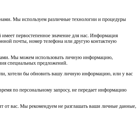
 нами. Мы используем различные технологии и процедуры
 имеет первостепенное значение для нас. Информация
тронной почты, номер телефона или другую контактную
угами. Мы можем использовать личную информацию,
ения специальных предложений.
али, хотели бы обновить вашу личную информацию, или у вас
ремя по персональному запросу, не передает информацию
т от вас. Мы рекомендуем не разглашать ваши личные данные,