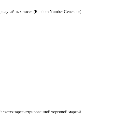
р случайных чисел (Random Number Generator)
вляется зарегистрированной торговой маркой.