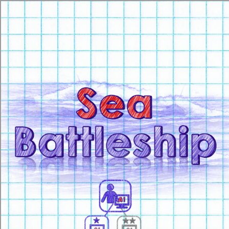
[object HTMLMetaElement]
пополнить счет