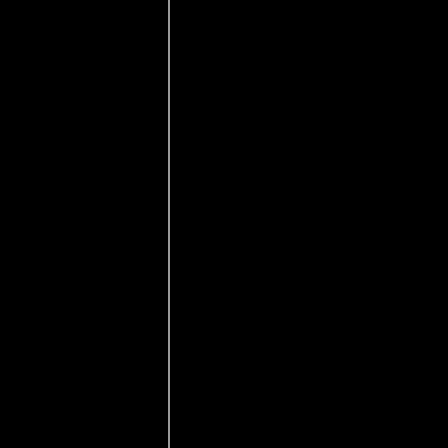
Lucky Lady's Charm Deluxe 10